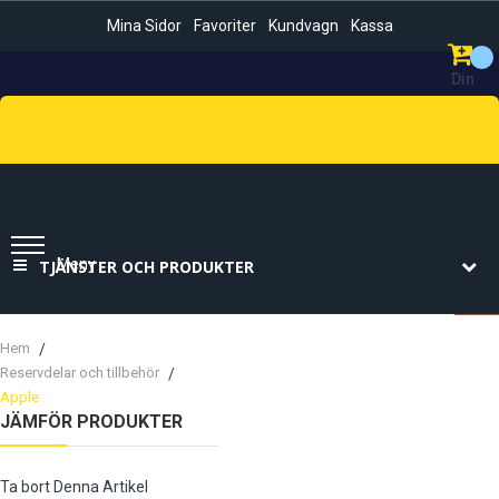
Mina Sidor
Favoriter
Kundvagn
Kassa
Din
Kundvag
Sök
Meny
TJÄNSTER OCH PRODUKTER
Hem
Reservdelar och tillbehör
Apple
JÄMFÖR PRODUKTER
Ta bort Denna Artikel