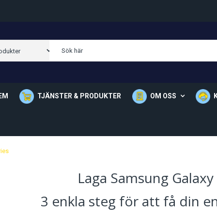
EM
TJÄNSTER & PRODUKTER
OM OSS
Om Oss
Våra Butik
ies
Laga Samsung Galaxy 
3 enkla steg för att få din 