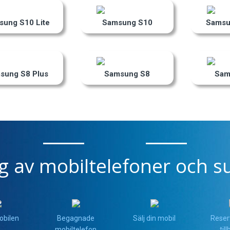
ung S10 Lite
Samsung S10
Samsu
sung S8 Plus
Samsung S8
Sam
ng av mobiltelefoner och su
obilen
Begagnade
Sälj din mobil
Reser
mobiltelefon
til