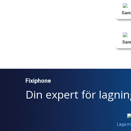
Sams
Sam
Fixiphone
Din expert för lagni
Laga m