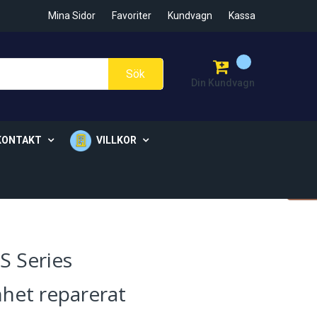
Mina Sidor
Favoriter
Kundvagn
Kassa
Sök
Din Kundvagn
KONTAKT
VILLKOR
er
Ö-Vik
Allmänna Villkor
Cookie Policy
GDPR Policy
Köp Villkor
S Series
enhet reparerat