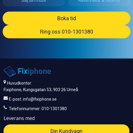
Sälj din mobil
Reservdelar & tillbehör
Boka tid
Ring oss 010-1301380
Huvudkontor:
Fixiphone, Kungsgatan 53, 903 26 Umeå
E-post:
info@fixiphone.se
Telefonnummer: 010-1301380
Leverans med
Din Kundvagn