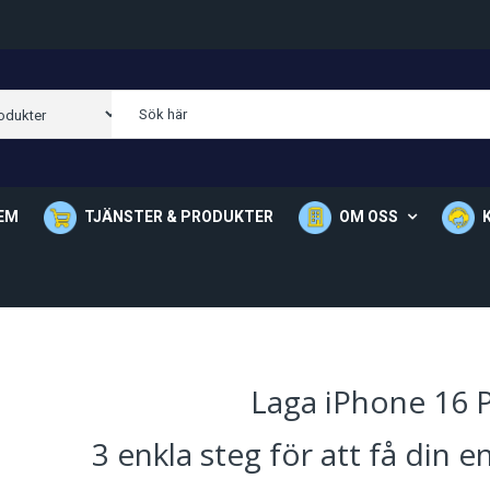
EM
TJÄNSTER & PRODUKTER
OM OSS
Om Oss
Våra Butik
Laga iPhone 16 
3 enkla steg för att få din 