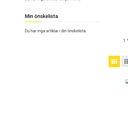
Min önskelista
Du har inga artiklar i din önskelista.
1.
Vis
Rutnä
so