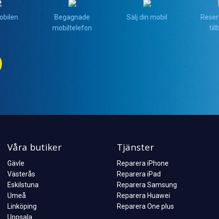
obilen
Begagnade
Sälj din mobil
Reser
mobiltelefon
til
Våra butiker
Tjänster
Gävle
Reparera iPhone
Västerås
Reparera iPad
Eskilstuna
Reparera Samsung
Umeå
Reparera Huawei
Linköping
Reparera One plus
Uppsala