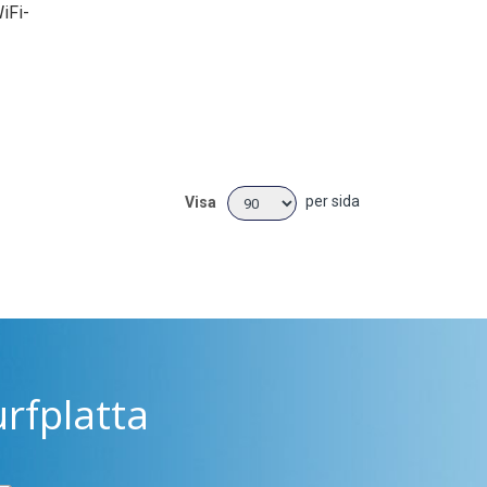
iFi-
per sida
Visa
rfplatta