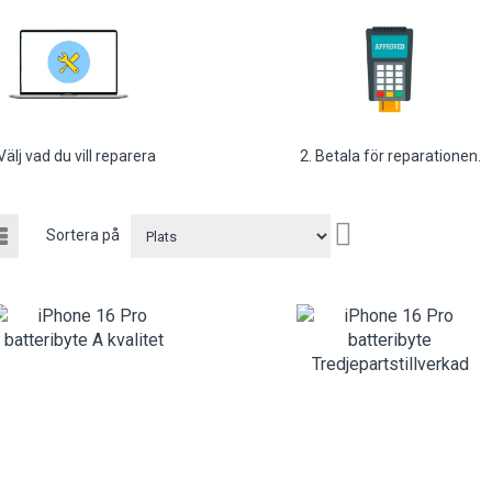
 Välj vad du vill reparera
2. Betala för reparationen.
a
Sätt
t
Listvy
Sortera på
m
fallande
sortering