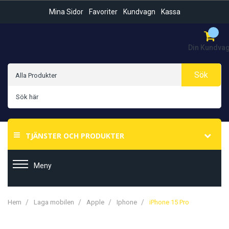
Mina Sidor
Favoriter
Kundvagn
Kassa
Din Kundva
Sök
TJÄNSTER OCH PRODUKTER
Meny
Hem
Laga mobilen
Apple
Iphone
iPhone 15 Pro