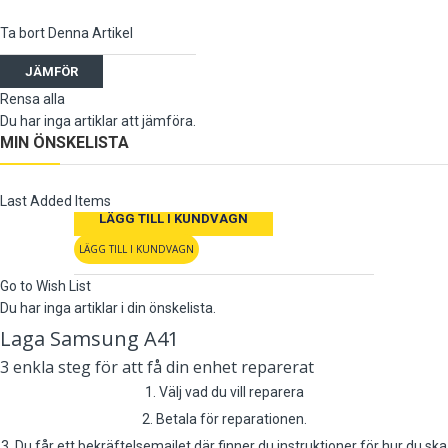
Ta bort Denna Artikel
JÄMFÖR
Rensa alla
Du har inga artiklar att jämföra.
MIN ÖNSKELISTA
Last Added Items
LÄGG TILL I KUNDVAGN
LÄGG TILL I KUNDVAGN
Go to Wish List
Du har inga artiklar i din önskelista.
Laga Samsung A41
3 enkla steg för att få din enhet reparerat
1. Välj vad du vill reparera
2. Betala för reparationen.
3. Du får ett bekräftelsemailet där finner du instruktioner för hur du ska