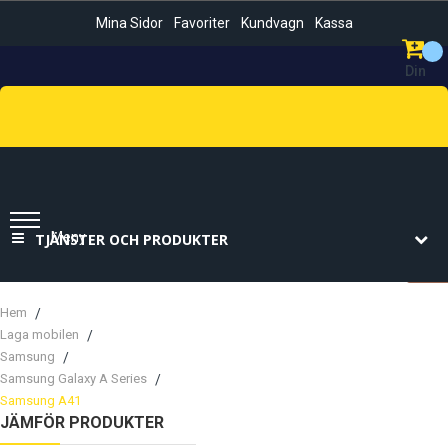
Mina Sidor
Favoriter
Kundvagn
Kassa
Din
Kundvag
Sök
Meny
TJÄNSTER OCH PRODUKTER
Hem
Laga mobilen
Samsung
Samsung Galaxy A Series
Samsung A41
JÄMFÖR PRODUKTER