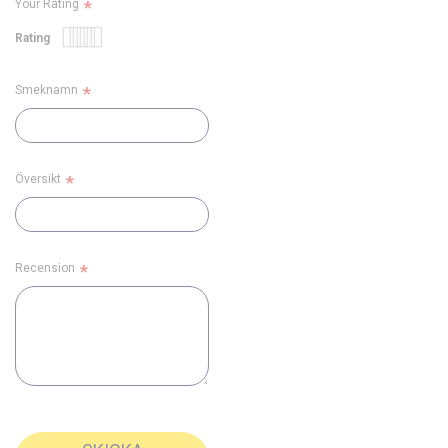
Your Rating
Rating
1
2
3
4
5
star
stars
stars
stars
stars
Smeknamn
Översikt
Recension