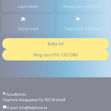
Laga mobilen
Begagnade mobiltelefon
Sälj din mobil
Reservdelar & tillbehör
Boka tid
Ring oss 010-1301380
Huvudkontor:
Fixiphone, Kungsgatan 53, 903 26 Umeå
E-post:
info@fixiphone.se