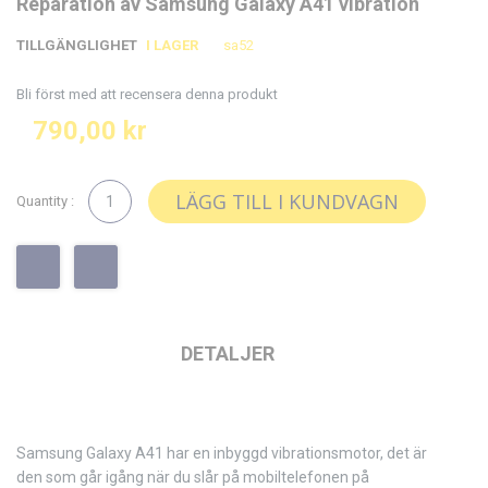
Reparation av Samsung Galaxy A41 vibration
till
till
slutet
början
TILLGÄNGLIGHET
I LAGER
sa52
av
av
bildgalleriet
bildgalleriet
Bli först med att recensera denna produkt
790,00 kr
LÄGG TILL I KUNDVAGN
Quantity :
DETALJER
Samsung Galaxy A41 har en inbyggd vibrationsmotor, det är
den som går igång när du slår på mobiltelefonen på