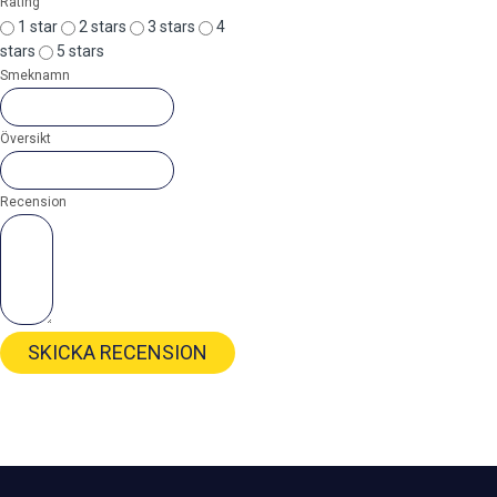
Rating
1 star
2 stars
3 stars
4
stars
5 stars
Smeknamn
Översikt
Recension
SKICKA RECENSION