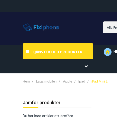
TJÄNSTER OCH PRODUKTER
H
Hem
Laga mobilen
Apple
Ipad
iPad Mini 2
Jämför produkter
Du har inga artiklar att jämföra.