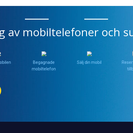
ng av mobiltelefoner och su
obilen
Begagnade
Sälj din mobil
Reser
mobiltelefon
til