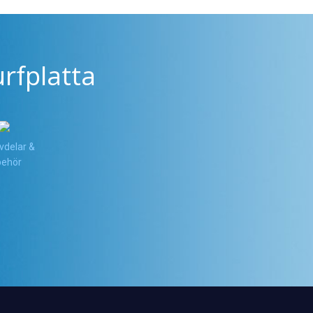
rfplatta
vdelar &
lbehör