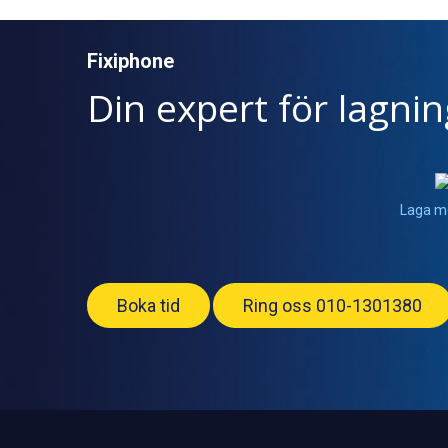
Fixiphone
Din expert för lagni
Laga m
Boka tid
Ring oss 010-1301380