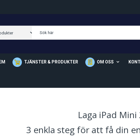
EM
TJÄNSTER & PRODUKTER
OM OSS
KON
Om Oss
Våra Butik
Laga iPad Mini 
3 enkla steg för att få din 