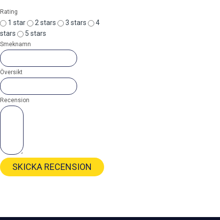
Rating
1 star
2 stars
3 stars
4
stars
5 stars
Smeknamn
Översikt
Recension
SKICKA RECENSION