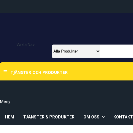
Växla Nav
TJÄNSTER OCH PRODUKTER
Meny
HEM
TJÄNSTER & PRODUKTER
OM OSS
KONTAK
Om Oss
Våra Butiker
Ö-Vik