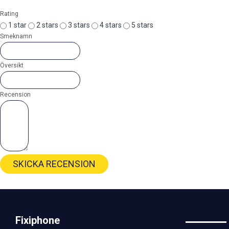
Rating
1 star
2 stars
3 stars
4 stars
5 stars
Smeknamn
Översikt
Recension
SKICKA RECENSION
Fixiphone