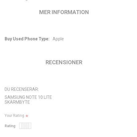
MER INFORMATION
Apple
Mer
information
RECENSIONER
DU RECENSERAR:
SAMSUNG NOTE 10 LITE
SKÄRMBYTE
Your Rating
Rating
1
2
3
4
5