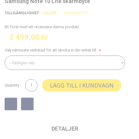
Samsung Note 10 Lite skärmbyte
till
till
slutet
början
TILLGÄNGLIGHET
I LAGER
samnote-019
av
av
bildgalleriet
bildgalleriet
Bli först med att recensera denna produkt
2 499,00 kr
Välj närmaste verkstad för att skicka in din enhet till
LÄGG TILL I KUNDVAGN
Quantity :
DETALJER