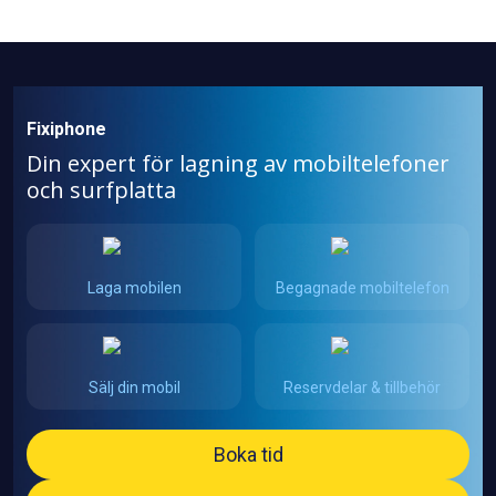
Fixiphone
Din expert för lagning av mobiltelefoner
och surfplatta
Laga mobilen
Begagnade mobiltelefon
Sälj din mobil
Reservdelar & tillbehör
Boka tid