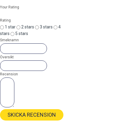
Your Rating
Rating
1 star
2 stars
3 stars
4
stars
5 stars
Smeknamn
Översikt
Recension
SKICKA RECENSION