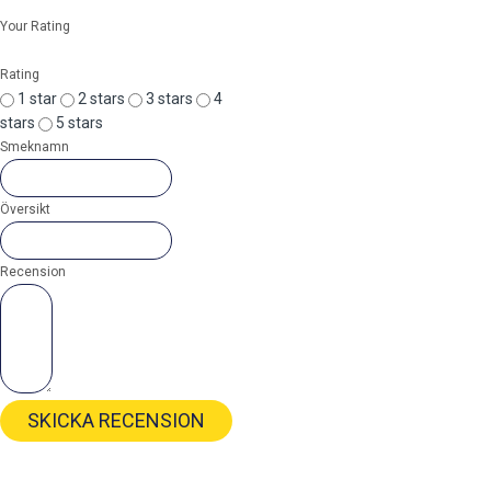
Your Rating
Rating
1 star
2 stars
3 stars
4
stars
5 stars
Smeknamn
Översikt
Recension
SKICKA RECENSION