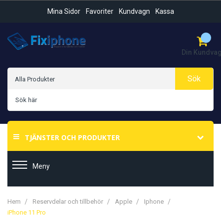
Mina Sidor
Favoriter
Kundvagn
Kassa
Din Kundva
Sök
TJÄNSTER OCH PRODUKTER
Meny
Hem
Reservdelar och tillbehör
Apple
Iphone
iPhone 11 Pro