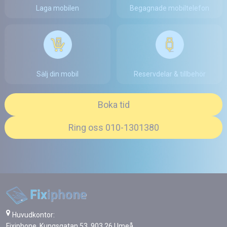
Laga mobilen
Begagnade mobiltelefon
Sälj din mobil
Reservdelar & tillbehör
Boka tid
Ring oss 010-1301380
Huvudkontor:
Fixiphone, Kungsgatan 53, 903 26 Umeå