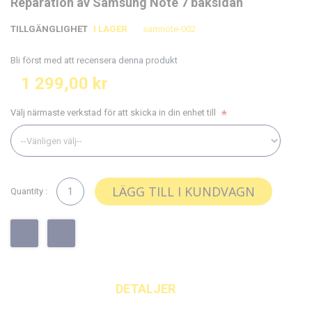
Reparation av Samsung Note 7 baksidan
till
till
slutet
början
TILLGÄNGLIGHET
I LAGER
samnote-002
av
av
bildgalleriet
bildgalleriet
Bli först med att recensera denna produkt
1 299,00 kr
Välj närmaste verkstad för att skicka in din enhet till
LÄGG TILL I KUNDVAGN
Quantity :
DETALJER