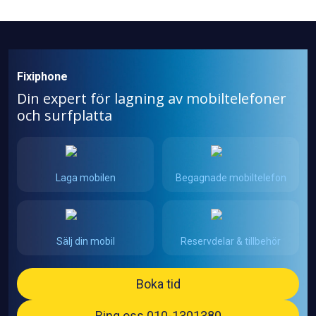
Fixiphone
Din expert för lagning av mobiltelefoner
och surfplatta
Laga mobilen
Begagnade mobiltelefon
Sälj din mobil
Reservdelar & tillbehör
Boka tid
Ring oss 010-1301380