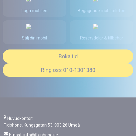
Laga mobilen
Begagnade mobiltelefon
Sälj din mobil
Reservdelar & tillbehör
Boka tid
Ring oss 010-1301380
Huvudkontor:
Fixiphone, Kungsgatan 53, 903 26 Umeå
E-post:
info@fixiphone.se