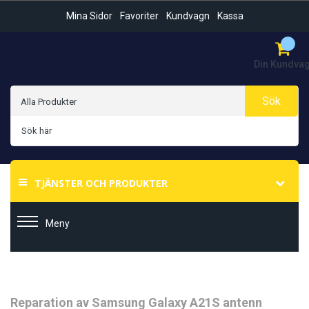
Mina Sidor
Favoriter
Kundvagn
Kassa
Din Kundva
Sök
TJÄNSTER OCH PRODUKTER
Meny
Hoppa
Hoppa
Reparation av Samsung Galaxy A21S antenn
till
till