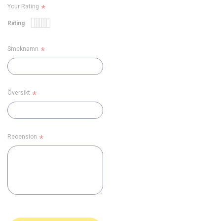
Your Rating
Rating
1
2
3
4
5
star
stars
stars
stars
stars
Smeknamn
Översikt
Recension