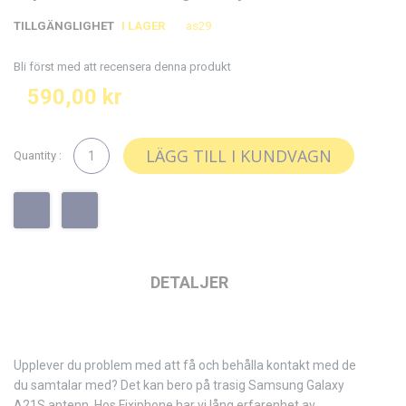
slutet
början
TILLGÄNGLIGHET
I LAGER
as29
av
av
bildgalleriet
bildgalleriet
Bli först med att recensera denna produkt
590,00 kr
LÄGG TILL I KUNDVAGN
Quantity :
DETALJER
Upplever du problem med att få och behålla kontakt med de
du samtalar med? Det kan bero på trasig Samsung Galaxy
A21S antenn. Hos Fixiphone har vi lång erfarenhet av