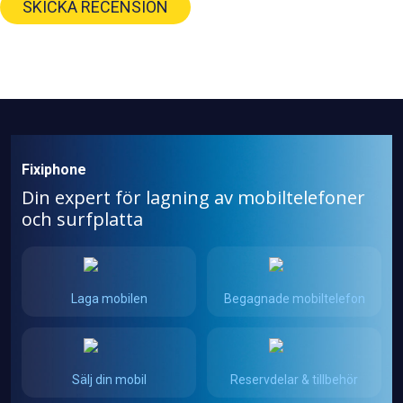
SKICKA RECENSION
Fixiphone
Din expert för lagning av mobiltelefoner
och surfplatta
Laga mobilen
Begagnade mobiltelefon
Sälj din mobil
Reservdelar & tillbehör