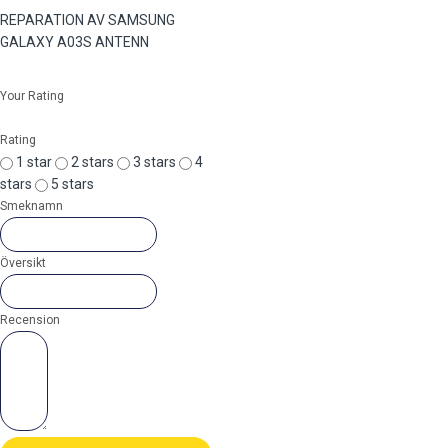
REPARATION AV SAMSUNG
GALAXY A03S ANTENN
Your Rating
Rating
1 star
2 stars
3 stars
4
stars
5 stars
Smeknamn
Översikt
Recension