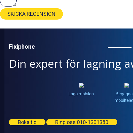
SKICKA RECENSION
Fixiphone
Din expert för lagning a
Laga mobilen
Begagna
mobiltele
Boka tid
Ring oss 010-1301380