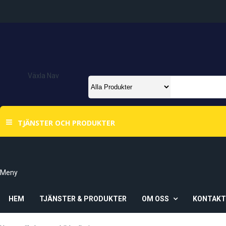
Växla Nav
TJÄNSTER OCH PRODUKTER
Meny
HEM
TJÄNSTER & PRODUKTER
OM OSS
KONTAK
Om Oss
Våra Butiker
Ö-Vik