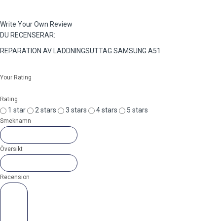
Write Your Own Review
DU RECENSERAR:
REPARATION AV LADDNINGSUTTAG SAMSUNG A51
Your Rating
Rating
1 star
2 stars
3 stars
4 stars
5 stars
Smeknamn
Översikt
Recension