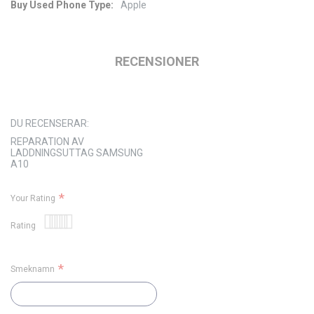
Apple
Mer
information
RECENSIONER
DU RECENSERAR:
REPARATION AV
LADDNINGSUTTAG SAMSUNG
A10
Your Rating
Rating
1
2
3
4
5
star
stars
stars
stars
stars
Smeknamn