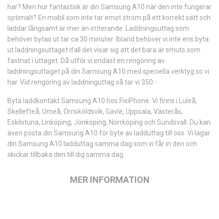
har? Men hur fantastisk är din Samsung A10 när den inte fungerar
optimalt? En mobil som inte tar emot ström på ett korrekt sätt och
laddar långsamt är mer än irriterande. Laddningsuttag som
behöver bytas ut tar ca 30 minuter. Ibland behöver vi inte ens byta
ut laddningsuttaget ifall det visar sig att det bara är smuts som
fastnat i uttaget. Då utför vi endast en rengöring av
laddningsuttaget på din Samsung A10 med speciella verktyg so vi
har. Vid rengöring av laddninguttag så tar vi 350:-
Byta laddkontakt Samsung A10 hos FixiPhone. Vi finns i Luleå,
Skellefteå, Umeå, Örnsköldsvik, Gävle, Uppsala, Västerås,
Eskilstuna, Linköping, Jönköping, Norrköping och Sundsvall. Du kan
även posta din Samsung A10 för byte av ladduttag till oss. Vi lagar
din Samsung A10 ladduttag samma dag som vi får in den och
skickar tillbaka den till dig samma dag.
MER INFORMATION