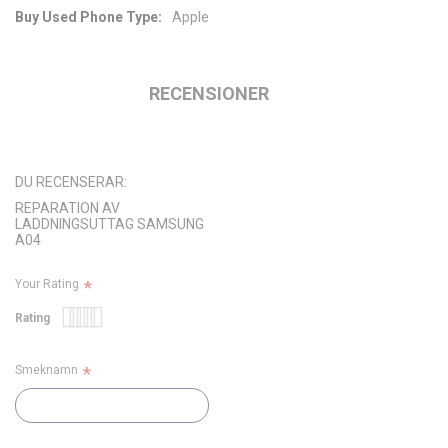
Apple
Mer
information
RECENSIONER
DU RECENSERAR:
REPARATION AV
LADDNINGSUTTAG SAMSUNG
A04
Your Rating
Rating
1
2
3
4
5
star
stars
stars
stars
stars
Smeknamn