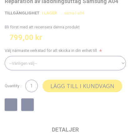
Reparation av laddningsuttag Samsung A04
till
till
slutet
början
TILLGÄNGLIGHET
I LAGER
sama-l-a04
av
av
bildgalleriet
bildgalleriet
Bli först med att recensera denna produkt
799,00 kr
Välj närmaste verkstad för att skicka in din enhet till
LÄGG TILL I KUNDVAGN
Quantity :
DETALJER