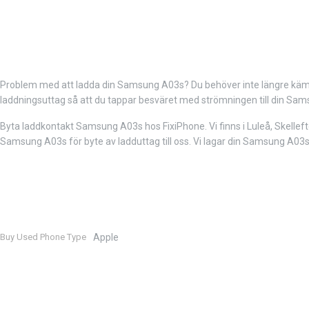
Problem med att ladda din Samsung A03s? Du behöver inte längre kämpa fö
laddningsuttag så att du tappar besväret med strömningen till din Sam
Byta laddkontakt Samsung A03s hos FixiPhone. Vi finns i Luleå, Skelleft
Samsung A03s för byte av ladduttag till oss. Vi lagar din Samsung A03s
Buy Used Phone Type
Apple
Mer
information