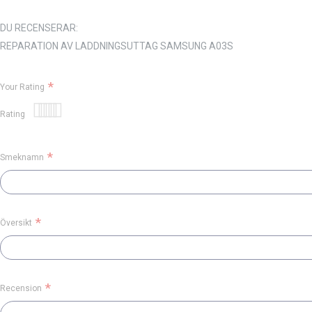
DU RECENSERAR:
REPARATION AV LADDNINGSUTTAG SAMSUNG A03S
Your Rating
Rating
1
2
3
4
5
star
stars
stars
stars
stars
Smeknamn
Översikt
Recension