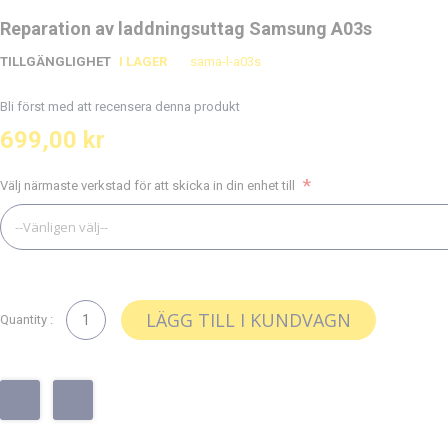
Hoppa
Hoppa
Reparation av laddningsuttag Samsung A03s
till
till
TILLGÄNGLIGHET
I LAGER
sama-l-a03s
slutet
början
av
av
Bli först med att recensera denna produkt
bildgalleriet
bildgalleriet
699,00 kr
Välj närmaste verkstad för att skicka in din enhet till
LÄGG TILL I KUNDVAGN
Quantity :