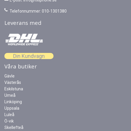
E-post:
info@fixiphone.se
Telefonnummer: 010-1301380
Leverans med
Din Kundvagn
Våra butiker
Gävle
Västerås
Eskilstuna
Umeå
Linköping
Uppsala
Luleå
Ö-vik
Skellefteå