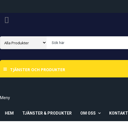
TJÄNSTER OCH PRODUKTER
Meny
HEM
TJÄNSTER & PRODUKTER
OM OSS
KONTAK
Om Oss
Våra Butiker
Ö-Vik