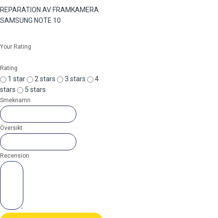
REPARATION AV FRAMKAMERA
SAMSUNG NOTE 10
Your Rating
Rating
1 star
2 stars
3 stars
4
stars
5 stars
Smeknamn
Översikt
Recension