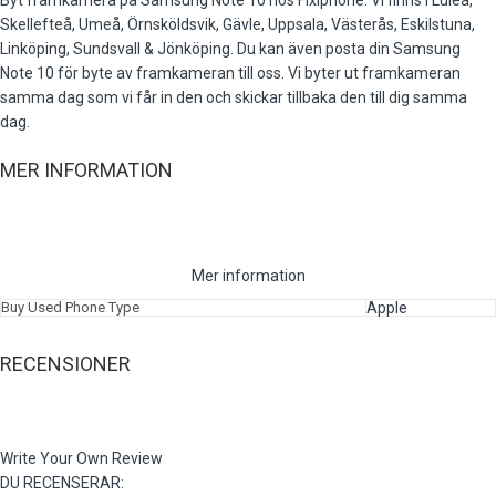
Byt framkamera på Samsung Note 10 hos Fixiphone. Vi finns i Luleå,
Skellefteå, Umeå, Örnsköldsvik, Gävle, Uppsala, Västerås, Eskilstuna,
Linköping, Sundsvall & Jönköping. Du kan även posta din Samsung
Note 10 för byte av framkameran till oss. Vi byter ut framkameran
samma dag som vi får in den och skickar tillbaka den till dig samma
dag.
MER INFORMATION
Mer information
Buy Used Phone Type
Apple
RECENSIONER
Write Your Own Review
DU RECENSERAR: