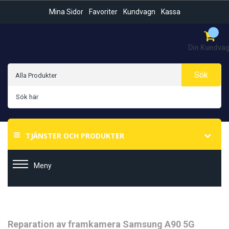
Mina Sidor
Favoriter
Kundvagn
Kassa
Din Kundva
Sök
TJÄNSTER OCH PRODUKTER
Meny
Hoppa
Hoppa
Reparation av framkamera Samsung A90 5G
till
till