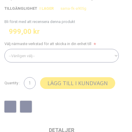
slutet
början
TILLGÄNGLIGHET
I LAGER
sama-fk-a905g
av
av
bildgalleriet
bildgalleriet
Bli först med att recensera denna produkt
999,00 kr
Välj närmaste verkstad för att skicka in din enhet till
LÄGG TILL I KUNDVAGN
Quantity :
DETALJER