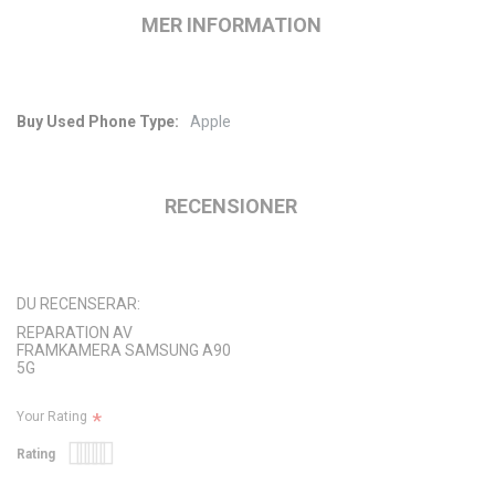
MER INFORMATION
Apple
Mer
information
RECENSIONER
DU RECENSERAR:
REPARATION AV
FRAMKAMERA SAMSUNG A90
5G
Your Rating
Rating
1
2
3
4
5