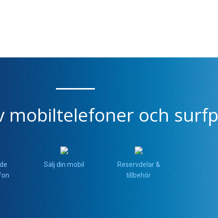
v mobiltelefoner och surfp
de
Sälj din mobil
Reservdelar &
fon
tillbehör