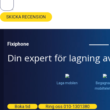
SKICKA RECENSION
Fixiphone
Din expert för lagning a
Laga mobilen
Begagna
mobiltele
Boka tid
Ring oss 010-1301380