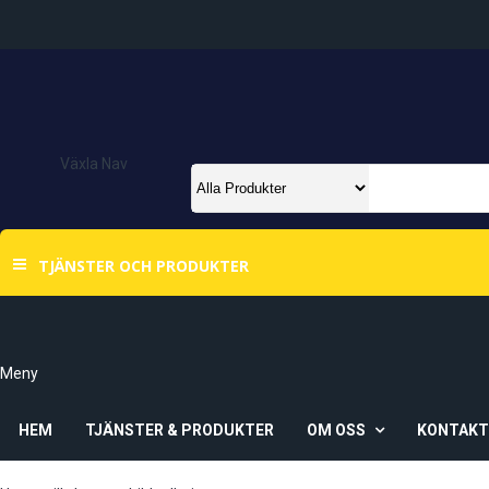
Växla Nav
TJÄNSTER OCH PRODUKTER
Meny
HEM
TJÄNSTER & PRODUKTER
OM OSS
KONTAK
Om Oss
Våra Butiker
Ö-Vik