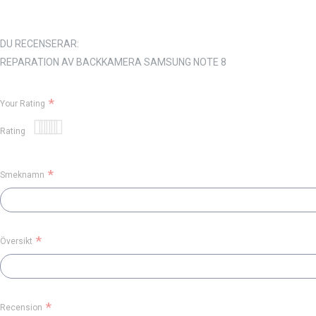
DU RECENSERAR:
REPARATION AV BACKKAMERA SAMSUNG NOTE 8
Your Rating
Rating
1
2
3
4
5
star
stars
stars
stars
stars
Smeknamn
Översikt
Recension