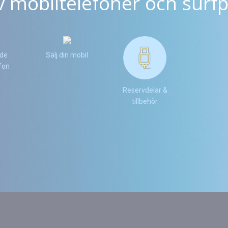
v mobiltelefoner och surfp
de
Sälj din mobil
fon
Reservdelar &
tillbehör