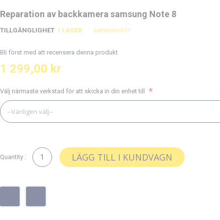
Hoppa
Hoppa
Reparation av backkamera samsung Note 8
till
till
TILLGÄNGLIGHET
I LAGER
samnote-011
slutet
början
av
av
Bli först med att recensera denna produkt
bildgalleriet
bildgalleriet
1 299,00 kr
Välj närmaste verkstad för att skicka in din enhet till
LÄGG TILL I KUNDVAGN
Quantity :