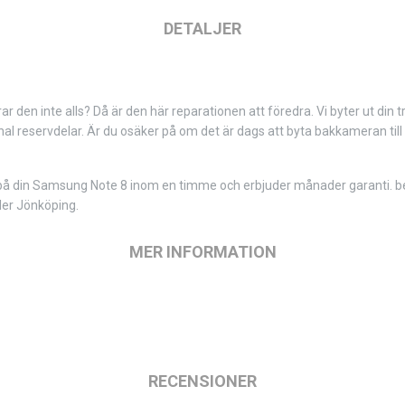
DETALJER
r den inte alls? Då är den här reparationen att föredra. Vi byter ut di
nal reservdelar. Är du osäker på om det är dags att byta bakkameran til
 din Samsung Note 8 inom en timme och erbjuder månader garanti. besö
ller Jönköping.
MER INFORMATION
RECENSIONER