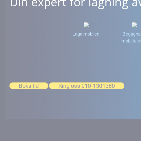
Din expert för lagning a
Laga mobilen
Begagna
mobiltele
Boka tid
Ring oss 010-1301380