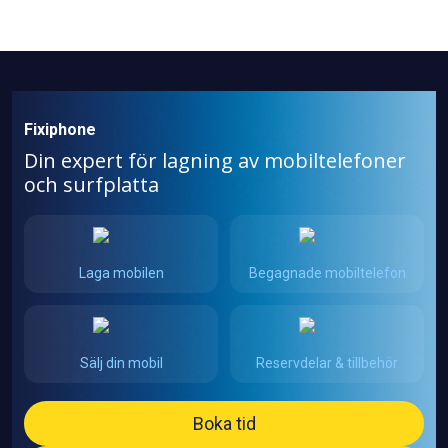
Fixiphone
Din expert för lagning av mobiltelefoner
och surfplatta
Laga mobilen
Begagnade mobiltelefon
Sälj din mobil
Reservdelar & tillbehör
Boka tid