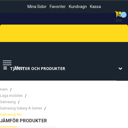
Mina Sidor
Favoriter
Kundvagn
Kassa
Din
Kundvag
Sök
Meny
TJÄNSTER OCH PRODUKTER
Hem
Laga mobilen
Samsung
Samsung Galaxy A Series
Samsung A6
JÄMFÖR PRODUKTER