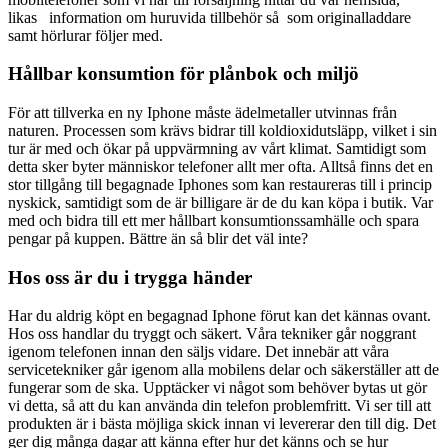
likas information om huruvida tillbehör så som originalladdare
samt hörlurar följer med.
Hållbar konsumtion för plånbok och miljö
För att tillverka en ny Iphone måste ädelmetaller utvinnas från
naturen. Processen som krävs bidrar till koldioxidutsläpp, vilket i sin
tur är med och ökar på uppvärmning av vårt klimat. Samtidigt som
detta sker byter människor telefoner allt mer ofta. Alltså finns det en
stor tillgång till begagnade Iphones som kan restaureras till i princip
nyskick, samtidigt som de är billigare är de du kan köpa i butik. Var
med och bidra till ett mer hållbart konsumtionssamhälle och spara
pengar på kuppen. Bättre än så blir det väl inte?
Hos oss är du i trygga händer
Har du aldrig köpt en begagnad Iphone förut kan det kännas ovant.
Hos oss handlar du tryggt och säkert. Våra tekniker går noggrant
igenom telefonen innan den säljs vidare. Det innebär att våra
servicetekniker går igenom alla mobilens delar och säkerställer att de
fungerar som de ska. Upptäcker vi något som behöver bytas ut gör
vi detta, så att du kan använda din telefon problemfritt. Vi ser till att
produkten är i bästa möjliga skick innan vi levererar den till dig. Det
ger dig många dagar att känna efter hur det känns och se hur