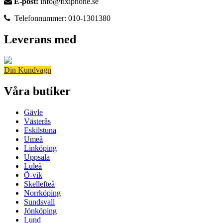
E-post:
info@fixiphone.se
Telefonnummer: 010-1301380
Leverans med
Din Kundvagn
Våra butiker
Gävle
Västerås
Eskilstuna
Umeå
Linköping
Uppsala
Luleå
Ö-vik
Skellefteå
Norrköping
Sundsvall
Jönköping
Lund