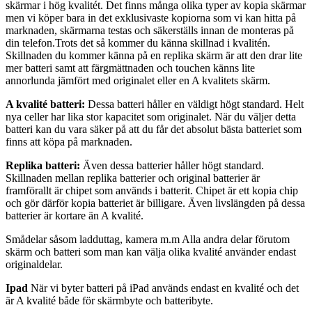
skärmar i hög kvalitét. Det finns många olika typer av kopia skärmar
men vi köper bara in det exklusivaste kopiorna som vi kan hitta på
marknaden, skärmarna testas och säkerställs innan de monteras på
din telefon.Trots det så kommer du känna skillnad i kvalitén.
Skillnaden du kommer känna på en replika skärm är att den drar lite
mer batteri samt att färgmättnaden och touchen känns lite
annorlunda jämfört med originalet eller en A kvalitets skärm.
A kvalité batteri:
Dessa batteri håller en väldigt högt standard. Helt
nya celler har lika stor kapacitet som originalet. När du väljer detta
batteri kan du vara säker på att du får det absolut bästa batteriet som
finns att köpa på marknaden.
Replika batteri:
Även dessa batterier håller högt standard.
Skillnaden mellan replika batterier och original batterier är
framförallt är chipet som används i batterit. Chipet är ett kopia chip
och gör därför kopia batteriet är billigare. Även livslängden på dessa
batterier är kortare än A kvalité.
Smådelar såsom ladduttag, kamera m.m Alla andra delar förutom
skärm och batteri som man kan välja olika kvalité använder endast
originaldelar.
Ipad
När vi byter batteri på iPad används endast en kvalité och det
är A kvalité både för skärmbyte och batteribyte.