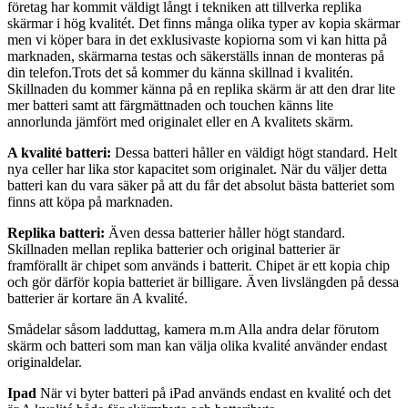
företag har kommit väldigt långt i tekniken att tillverka replika
skärmar i hög kvalitét. Det finns många olika typer av kopia skärmar
men vi köper bara in det exklusivaste kopiorna som vi kan hitta på
marknaden, skärmarna testas och säkerställs innan de monteras på
din telefon.Trots det så kommer du känna skillnad i kvalitén.
Skillnaden du kommer känna på en replika skärm är att den drar lite
mer batteri samt att färgmättnaden och touchen känns lite
annorlunda jämfört med originalet eller en A kvalitets skärm.
A kvalité batteri:
Dessa batteri håller en väldigt högt standard. Helt
nya celler har lika stor kapacitet som originalet. När du väljer detta
batteri kan du vara säker på att du får det absolut bästa batteriet som
finns att köpa på marknaden.
Replika batteri:
Även dessa batterier håller högt standard.
Skillnaden mellan replika batterier och original batterier är
framförallt är chipet som används i batterit. Chipet är ett kopia chip
och gör därför kopia batteriet är billigare. Även livslängden på dessa
batterier är kortare än A kvalité.
Smådelar såsom ladduttag, kamera m.m Alla andra delar förutom
skärm och batteri som man kan välja olika kvalité använder endast
originaldelar.
Ipad
När vi byter batteri på iPad används endast en kvalité och det