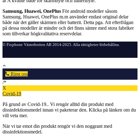
är A kvalité både för skärmbyte och batteribyte.
Samsung, Huawei, OnePlus
För android modeller såsom
Samsung, Huawei, OnePlus m.m använder endast original delar
både när det gäller skärmen eller batterit. Detta pga. Att efterfrågan
på dessa modeller är mindre och det finns sämre med stora fabriker
som tillverkar högkvalitativa reservdelar.
© Fixphone Västerbotten AB 2014-2025. Alla rättigheter förbehållna.
Ring oss
/*
X
Covid-19
På grund av Covid-19.. Vi rengör alltid din produkt med
dissinfektionsmedel innan vi paketerar den. Klicka på länken om du
vill veta mer.
När vi tar emot din produkt rengör vi den noggrant med
dissinfektionsmedel.