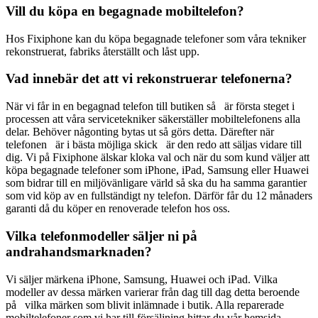
Vill du köpa en begagnade mobiltelefon?
Hos Fixiphone kan du köpa begagnade telefoner som våra tekniker
rekonstruerat, fabriks återställt och låst upp.
Vad innebär det att vi rekonstruerar telefonerna?
När vi får in en begagnad telefon till butiken så är första steget i
processen att våra servicetekniker säkerställer mobiltelefonens alla
delar. Behöver någonting bytas ut så görs detta. Därefter när
telefonen är i bästa möjliga skick är den redo att säljas vidare till
dig. Vi på Fixiphone älskar kloka val och när du som kund väljer att
köpa begagnade telefoner som iPhone, iPad, Samsung eller Huawei
som bidrar till en miljövänligare värld så ska du ha samma garantier
som vid köp av en fullständigt ny telefon. Därför får du 12 månaders
garanti då du köper en renoverade telefon hos oss.
Vilka telefonmodeller säljer ni på
andrahandsmarknaden?
Vi säljer märkena iPhone, Samsung, Huawei och iPad. Vilka
modeller av dessa märken varierar från dag till dag detta beroende
på vilka märken som blivit inlämnade i butik. Alla reparerade
mobiltelefoner som vi har till försäljning hittar du vår hemsida,