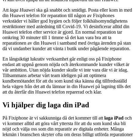
Att
laga Huawei
ska gå snabbt och smidigt. Posta eller kom in med
din Huawei telefon för reparation till någon av Fixiphones
verkstäder vi håller god hygien och följer folkhälsomyndighetens
restriktioner med anledning till Covid-19. Vi desinficerar alltid din
Huawei telefon efter service är gjord. En normal reparation tar
omkring 30 minuter till 1 timme så det kan vara bra att ta
reparationen av din Huawei i samband med övriga ärenden på stan
då vi undanber kunder att vänta i butik under pågående reparation.
En långsiktigt lukrativ verksamhet går enligt oss på Fixiphone
endast att uppnå genom nöjda och återkommande kunder vilket är
vår ambition. Utan nöjda kunder skulle vi inte vara där vi är idag.
Tillsammans arbetar vårt team ideligen på att optimera
kundbemötandet för att du som kund ska känna dig tillfredsställd
hela vägen från det att du lämnar in din Huawei på lagning tills det
att du återfår din Huawei telefon reparerad och klar.
Vi hjälper dig laga din iPad
På Fixiphone är vi sakkunniga då det kommer till att
laga iPad
och
vi kommer alltid att göra vårt yttersta för att du som kund ska bli
nöjd och välja oss som din reparatör av digitala enheter. Många
lekmän i branschen skryter ofta om deras billigt utförda reparationer