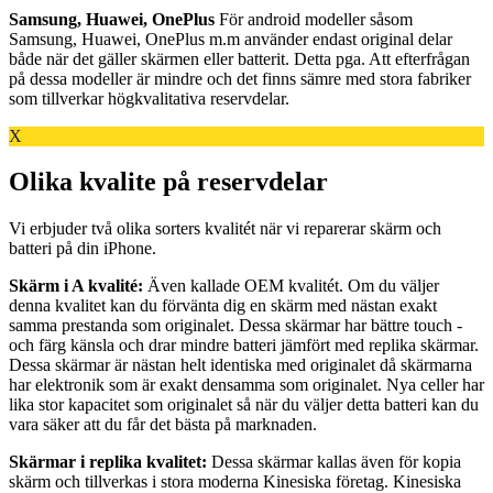
Samsung, Huawei, OnePlus
För android modeller såsom
Samsung, Huawei, OnePlus m.m använder endast original delar
både när det gäller skärmen eller batterit. Detta pga. Att efterfrågan
på dessa modeller är mindre och det finns sämre med stora fabriker
som tillverkar högkvalitativa reservdelar.
X
Olika kvalite på reservdelar
Vi erbjuder två olika sorters kvalitét när vi reparerar skärm och
batteri på din iPhone.
Skärm i A kvalité:
Även kallade OEM kvalitét. Om du väljer
denna kvalitet kan du förvänta dig en skärm med nästan exakt
samma prestanda som originalet. Dessa skärmar har bättre touch -
och färg känsla och drar mindre batteri jämfört med replika skärmar.
Dessa skärmar är nästan helt identiska med originalet då skärmarna
har elektronik som är exakt densamma som originalet. Nya celler har
lika stor kapacitet som originalet så när du väljer detta batteri kan du
vara säker att du får det bästa på marknaden.
Skärmar i replika kvalitet:
Dessa skärmar kallas även för kopia
skärm och tillverkas i stora moderna Kinesiska företag. Kinesiska