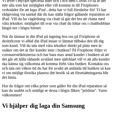
Vi lever i mycket speciella tider och i och med Covid-19 så är det
inte alla som har möjlighet eller vill komma in till Fixiphones
verkstäder för att
laga iPad
- detta har vi full förståelse för! Vi har
rådgivning via samtal där du kan ställa frågor gällande reparation av
iPad. Vill du ha vägledning via chatt så går det bra att chatta med
våra tekniker. möjlighet till svar via chatt du hittar oss i chattbubblan
längst ner i högra hörnet.
När du lämnar in din iPad på lagning hos oss på Fixiphone så
desinficerar vi alltid din iPad innan vi lämnar tillbaka den till dig
som kund. Vill du tala med våra tekniker direkt på plats men är
osäker om det är fler kunder inne i butiken? På Fixiphone följer vi
coronarestriktionerna och har bara max antal kunder i butiken så att
det går att hålla rådande avstånd men självklart vill vi att alla kunder
ska känna sig välkomna att komma förbi våra butiker. Kontakta oss
och tala om vilken tid du har för avsikt att anlända till butiken så kan
vi om möjligt försöka planera ditt besök så att förutsättningarna blir
det bästa.
Har du frågor om vilka priser som gäller för din iPad reparation så
kan du snabbt och smidigt se dessa i högra fliken ”prislista”. Varm
välkommen!
Vi hjälper dig laga din Samsung