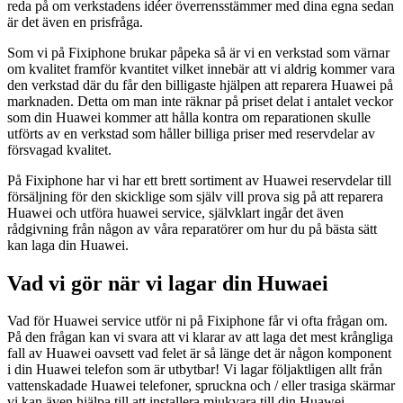
reda på om verkstadens idéer överrensstämmer med dina egna sedan
är det även en prisfråga.
Som vi på Fixiphone brukar påpeka så är vi en verkstad som värnar
om kvalitet framför kvantitet vilket innebär att vi aldrig kommer vara
den verkstad där du får den billigaste hjälpen att reparera Huawei på
marknaden. Detta om man inte räknar på priset delat i antalet veckor
som din Huawei kommer att hålla kontra om reparationen skulle
utförts av en verkstad som håller billiga priser med reservdelar av
försvagad kvalitet.
På Fixiphone har vi har ett brett sortiment av Huawei reservdelar till
försäljning för den skicklige som själv vill prova sig på att reparera
Huawei och utföra huawei service, självklart ingår det även
rådgivning från någon av våra reparatörer om hur du på bästa sätt
kan laga din Huawei.
Vad vi gör när vi lagar din Huwaei
Vad för Huawei service utför ni på Fixiphone får vi ofta frågan om.
På den frågan kan vi svara att vi klarar av att laga det mest krångliga
fall av Huawei oavsett vad felet är så länge det är någon komponent
i din Huawei telefon som är utbytbar! Vi lagar följaktligen allt från
vattenskadade Huawei telefoner, spruckna och / eller trasiga skärmar
vi kan även hjälpa till att installera mjukvara till din Huawei.