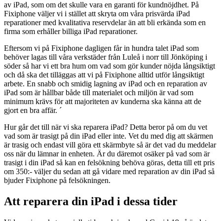
av iPad, som om det skulle vara en garanti för kundnöjdhet. På
Fixiphone väljer vi i stället att skryta om våra prisvärda iPad
reparationer med kvalitativa reservdelar än att bli erkända som en
firma som erhåller billiga iPad reparationer.
Eftersom vi på Fixiphone dagligen får in hundra talet iPad som
behöver lagas till våra verkstäder från Luleå i norr till Jönköping i
söder så har vi ett bra hum om vad som gör kunder nöjda långsiktigt
och då ska det tilläggas att vi på Fixiphone alltid utför långsiktigt
arbete. En snabb och smidig lagning av iPad och en reparation av
iPad som är hållbar både till materialet och miljön är vad som
minimum krävs för att majoriteten av kunderna ska känna att de
gjort en bra affär. ´
Hur går det till när vi ska reparera iPad? Detta beror på om du vet
vad som är trasigt på din iPad eller inte. Vet du med dig att skärmen
är trasig och endast vill göra ett skärmbyte så är det vad du meddelar
oss när du lämnar in enheten. Är du däremot osäker på vad som är
trasigt i din iPad så kan en felsökning behöva göras, detta till ett pris
om 350:- väljer du sedan att gå vidare med reparation av din iPad så
bjuder Fixiphone på felsökningen.
Att reparera din iPad i dessa tider