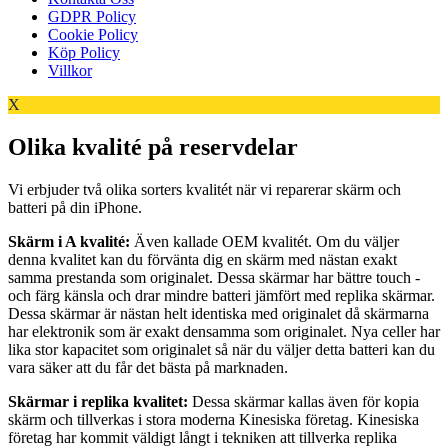
GDPR Policy
Cookie Policy
Köp Policy
Villkor
X
Olika kvalité på reservdelar
Vi erbjuder två olika sorters kvalitét när vi reparerar skärm och
batteri på din iPhone.
Skärm i A kvalité:
Även kallade OEM kvalitét. Om du väljer
denna kvalitet kan du förvänta dig en skärm med nästan exakt
samma prestanda som originalet. Dessa skärmar har bättre touch -
och färg känsla och drar mindre batteri jämfört med replika skärmar.
Dessa skärmar är nästan helt identiska med originalet då skärmarna
har elektronik som är exakt densamma som originalet. Nya celler har
lika stor kapacitet som originalet så när du väljer detta batteri kan du
vara säker att du får det bästa på marknaden.
Skärmar i replika kvalitet:
Dessa skärmar kallas även för kopia
skärm och tillverkas i stora moderna Kinesiska företag. Kinesiska
företag har kommit väldigt långt i tekniken att tillverka replika