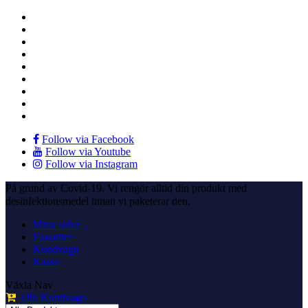
Follow via Facebook
Follow via Youtube
Follow via Instagram
På grund av Covid-19. Vi rengör alltid din produkt med
desinfektionsmedel innan vi paketerar den.
Mina sidor
Favoriter
Kundvagn
Kassa
Växla Nav
Din Kundvagn