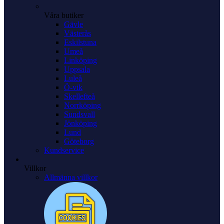
Våra butiker
Gävle
Västerås
Eskilstuna
Umeå
Linköping
Uppsala
Luleå
Ö-vik
Skellefteå
Norrköping
Sundsvall
Jönköping
Lund
Göteborg
Kundservice
Villkor
Allmänna villkor