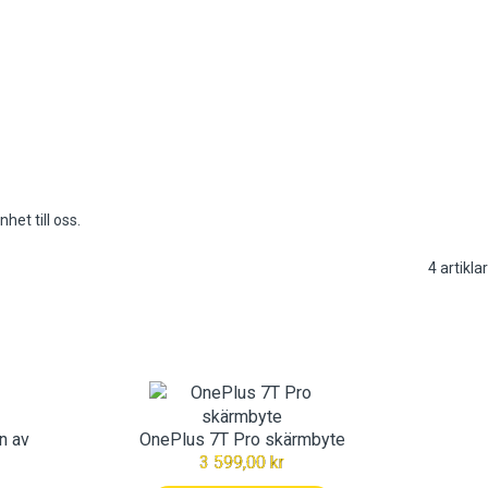
het till oss.
4
artiklar
n av
OnePlus 7T Pro skärmbyte
3 599,00 kr