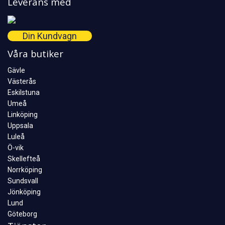
Leverans med
Din Kundvagn
Våra butiker
Gävle
Västerås
Eskilstuna
Umeå
Linköping
Uppsala
Luleå
Ö-vik
Skellefteå
Norrköping
Sundsvall
Jönköping
Lund
Göteborg