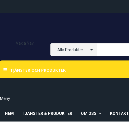
Växla Nav
Alla Produkter
TJÄNSTER OCH PRODUKTER
Meny
HEM
TJÄNSTER & PRODUKTER
OM OSS
KONTAK
Om Oss
Våra Butiker
Ö-Vik