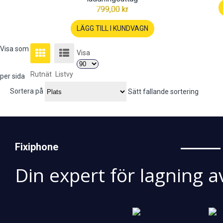
799,00 kr
LÄGG TILL I KUNDVAGN
Visa som
Visa
Rutnät
Listvy
per sida
Sortera på
Sätt fallande sortering
Fixiphone
Din expert för lagning a