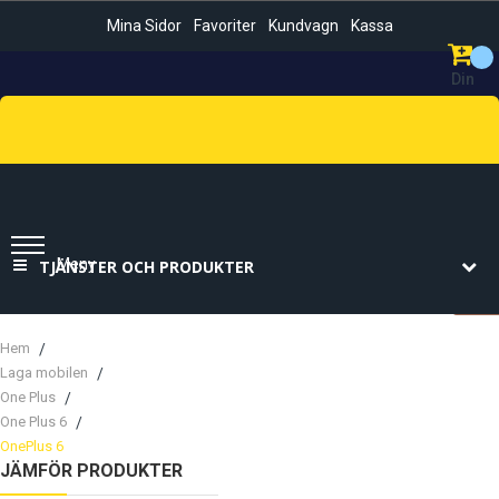
Mina Sidor
Favoriter
Kundvagn
Kassa
Din
Kundvag
Sök
Meny
TJÄNSTER OCH PRODUKTER
Hem
Laga mobilen
One Plus
One Plus 6
OnePlus 6
JÄMFÖR PRODUKTER