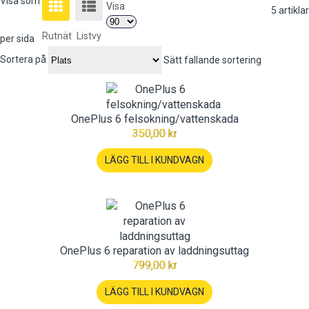
Visa som
Visa
5
artiklar
Rutnät
Listvy
per sida
Sortera på
Sätt fallande sortering
OnePlus 6 felsokning/vattenskada
350,00 kr
LÄGG TILL I KUNDVAGN
OnePlus 6 reparation av laddningsuttag
799,00 kr
LÄGG TILL I KUNDVAGN