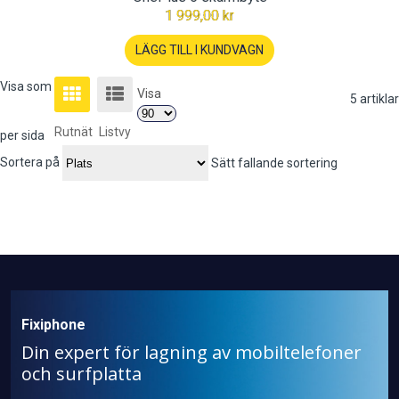
1 999,00 kr
LÄGG TILL I KUNDVAGN
Visa som
Visa
5
artiklar
Rutnät
Listvy
per sida
Sortera på
Sätt fallande sortering
Fixiphone
Din expert för lagning av mobiltelefoner
och surfplatta