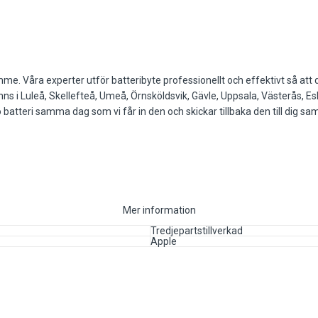
e. Våra experter utför batteribyte professionellt och effektivt så att du 
 finns i Luleå, Skellefteå, Umeå, Örnsköldsvik, Gävle, Uppsala, Västerås,
ro batteri samma dag som vi får in den och skickar tillbaka den till dig s
Mer information
Tredjepartstillverkad
Apple