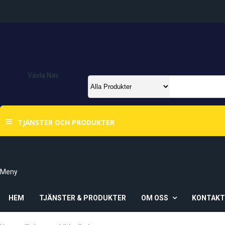
Växla Nav
TJÄNSTER OCH PRODUKTER
Meny
HEM
TJÄNSTER & PRODUKTER
OM OSS
KONTAK
Om Oss
Våra Butiker
Ö-Vik