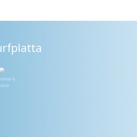
rfplatta
vdelar &
lbehör