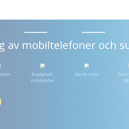
ng av mobiltelefoner och su
obilen
Begagnade
Sälj din mobil
Reser
mobiltelefon
til