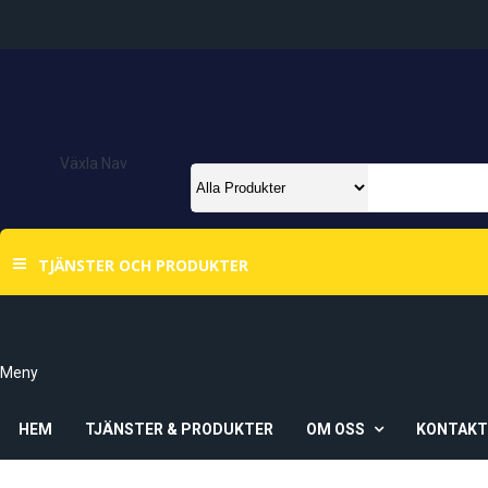
Växla Nav
TJÄNSTER OCH PRODUKTER
Meny
HEM
TJÄNSTER & PRODUKTER
OM OSS
KONTAK
Om Oss
Våra Butiker
Ö-Vik