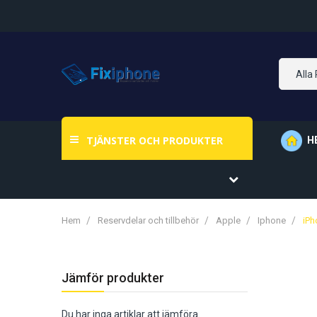
Alla
TJÄNSTER OCH PRODUKTER
H
Hem
Reservdelar och tillbehör
Apple
Iphone
iPh
Jämför produkter
Du har inga artiklar att jämföra.