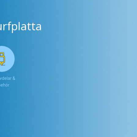
rfplatta
vdelar &
lbehör