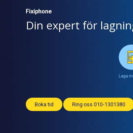
Fixiphone
Din expert för lagni
Laga m
Boka tid
Ring oss 010-1301380