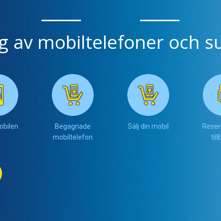
ng av mobiltelefoner och su
obilen
Begagnade
Sälj din mobil
Reser
mobiltelefon
til