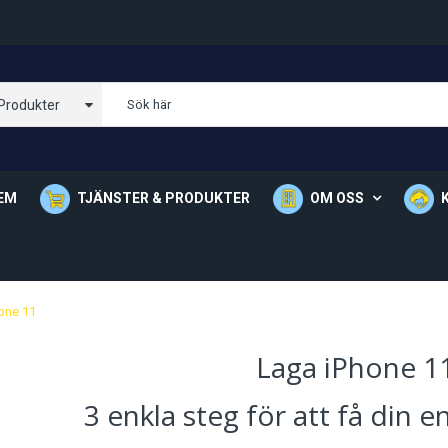
 Produkter
EM
TJÄNSTER & PRODUKTER
OM OSS
Om Oss
Våra Butik
one 11
Laga iPhone 1
3 enkla steg för att få din 