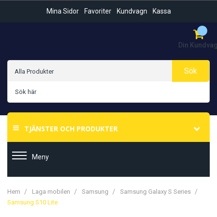
Mina Sidor
Favoriter
Kundvagn
Kassa
Din Kundva
Sök
TJÄNSTER OCH PRODUKTER
Meny
Hem
Laga mobilen
Samsung
Samsung Galaxy S Series
Samsung S10 Lite