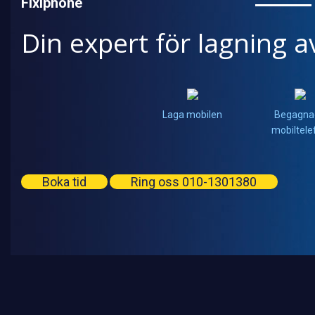
Fixiphone
Din expert för lagning a
Laga mobilen
Begagna
mobiltele
Boka tid
Ring oss 010-1301380