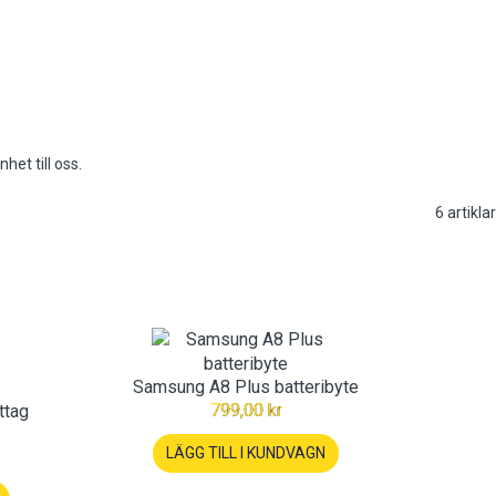
het till oss.
6
artiklar
Samsung A8 Plus batteribyte
799,00 kr
ttag
LÄGG TILL I KUNDVAGN