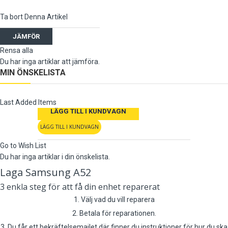
Ta bort Denna Artikel
JÄMFÖR
Rensa alla
Du har inga artiklar att jämföra.
MIN ÖNSKELISTA
Last Added Items
LÄGG TILL I KUNDVAGN
LÄGG TILL I KUNDVAGN
Go to Wish List
Du har inga artiklar i din önskelista.
Laga Samsung A52
3 enkla steg för att få din enhet reparerat
1. Välj vad du vill reparera
2. Betala för reparationen.
3. Du får ett bekräftelsemailet där finner du instruktioner för hur du ska