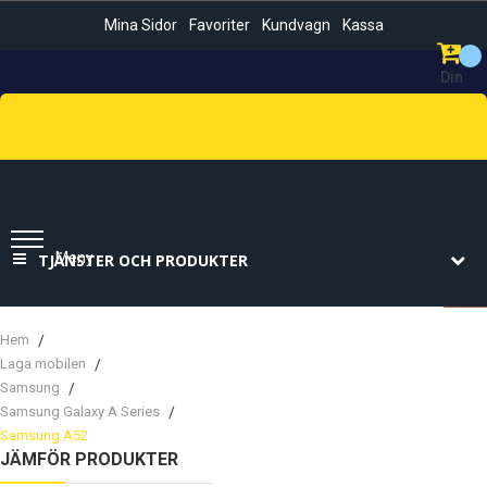
Mina Sidor
Favoriter
Kundvagn
Kassa
Din
Kundvag
Sök
Meny
TJÄNSTER OCH PRODUKTER
Hem
Laga mobilen
Samsung
Samsung Galaxy A Series
Samsung A52
JÄMFÖR PRODUKTER