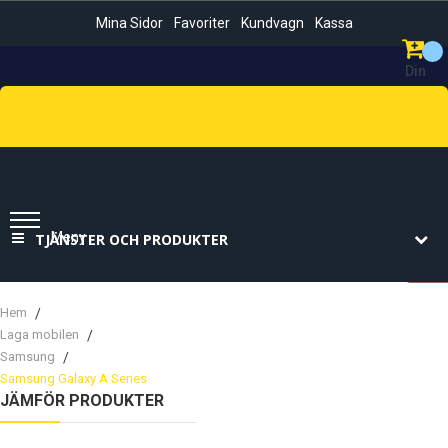
Mina Sidor
Favoriter
Kundvagn
Kassa
Din
Kundvag
Sök
Meny
TJÄNSTER OCH PRODUKTER
Hem
Laga mobilen
Samsung
Samsung Galaxy A Series
JÄMFÖR PRODUKTER