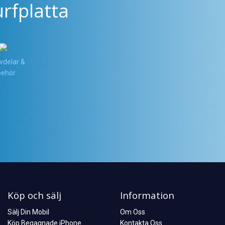
rfplatta
vdelar &
lbehör
Köp och sälj
Information
Sälj Din Mobil
Om Oss
Köp Begagnade iPhone
Kontakta Oss