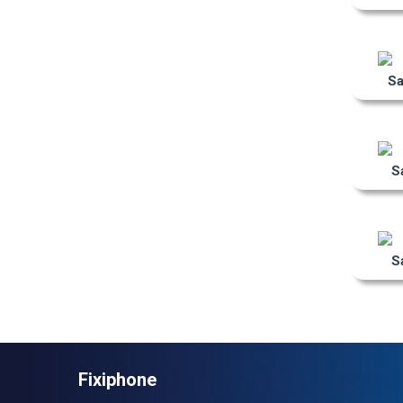
S
S
S
Fixiphone