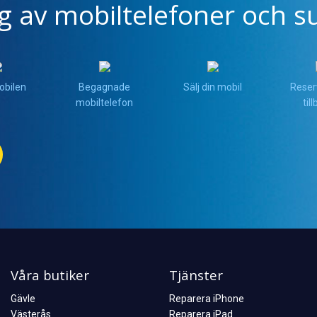
ng av mobiltelefoner och su
obilen
Begagnade
Sälj din mobil
Reser
mobiltelefon
til
Våra butiker
Tjänster
Gävle
Reparera iPhone
Västerås
Reparera iPad