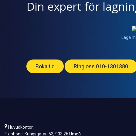
Din expert för lagni
Laga m
Boka tid
Ring oss 010-1301380
Huvudkontor:
Fixiphone, Kungsgatan 53, 903 26 Umeå