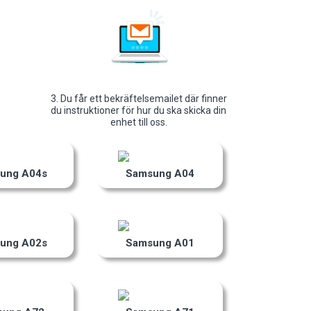
3. Du får ett bekräftelsemailet där finner
du instruktioner för hur du ska skicka din
enhet till oss.
ung A04s
Samsung A04
ung A02s
Samsung A01