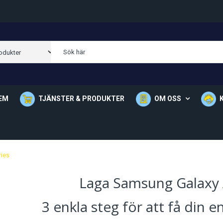
EM
TJÄNSTER & PRODUKTER
OM OSS
Om Oss
Våra Butik
ies
Laga Samsung Galaxy 
3 enkla steg för att få din 