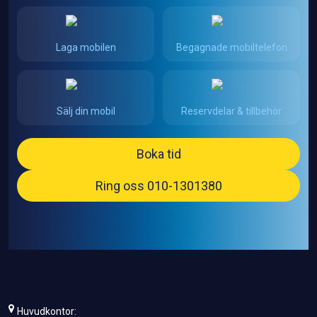
Laga mobilen
Begagnade mobiltelefon
Sälj din mobil
Reservdelar & tillbehör
Boka tid
Ring oss 010-1301380
Huvudkontor: