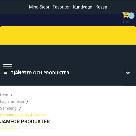
Mina Sidor
Favoriter
Kundvagn
Kassa
Din
Kundvag
Sök
Meny
TJÄNSTER OCH PRODUKTER
Hem
Laga mobilen
Samsung
Samsung Galaxy A Series
JÄMFÖR PRODUKTER