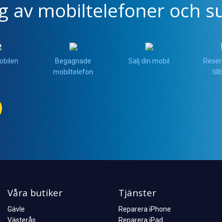
ng av mobiltelefoner och su
obilen
Begagnade
Sälj din mobil
Reser
mobiltelefon
til
Våra butiker
Tjänster
Gävle
Reparera iPhone
Västerås
Reparera iPad