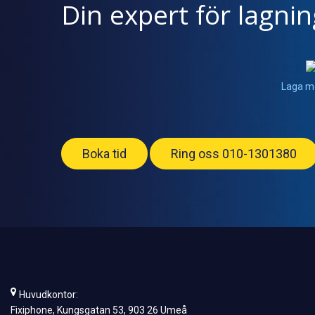
Din expert för lagni
Laga m
Boka tid
Ring oss 010-1301380
Huvudkontor:
Fixiphone, Kungsgatan 53, 903 26 Umeå