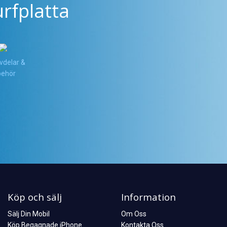
rfplatta
vdelar &
lbehör
Köp och sälj
Information
Sälj Din Mobil
Om Oss
Köp Begagnade iPhone
Kontakta Oss