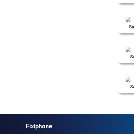
S
S
S
Fixiphone