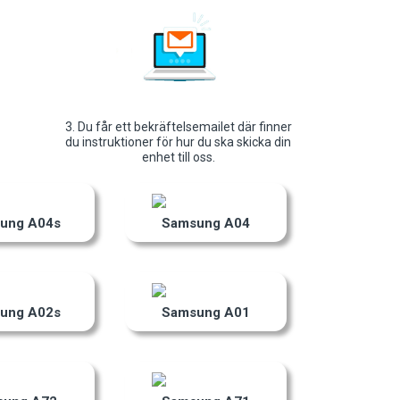
3. Du får ett bekräftelsemailet där finner
du instruktioner för hur du ska skicka din
enhet till oss.
ung A04s
Samsung A04
ung A02s
Samsung A01