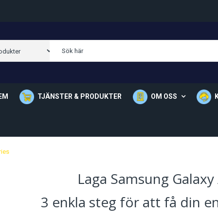
EM
TJÄNSTER & PRODUKTER
OM OSS
Om Oss
Våra Butik
ies
Laga Samsung Galaxy 
3 enkla steg för att få din 