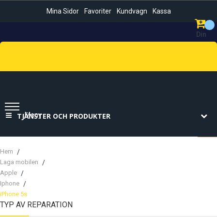
Mina Sidor
Favoriter
Kundvagn
Kassa
Din
Kundvag
Sök
Meny
TJÄNSTER OCH PRODUKTER
Hem
Laga mobilen
Apple
Iphone
iPhone 5s
TYP AV REPARATION