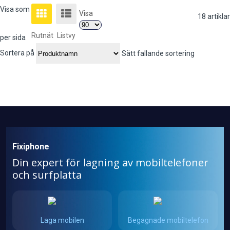
Visa som
Visa
18
artiklar
Rutnät
Listvy
per sida
Sortera på
Sätt fallande sortering
Fixiphone
Din expert för lagning av mobiltelefoner
och surfplatta
Laga mobilen
Begagnade mobiltelefon