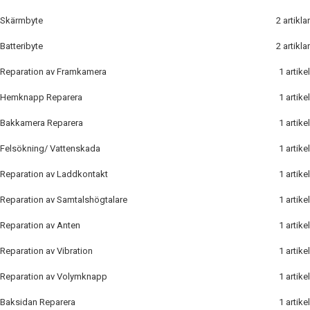
Skärmbyte
2
artiklar
Batteribyte
2
artiklar
Reparation av Framkamera
1
artikel
Hemknapp Reparera
1
artikel
Bakkamera Reparera
1
artikel
Felsökning/ Vattenskada
1
artikel
Reparation av Laddkontakt
1
artikel
Reparation av Samtalshögtalare
1
artikel
Reparation av Anten
1
artikel
Reparation av Vibration
1
artikel
Reparation av Volymknapp
1
artikel
Baksidan Reparera
1
artikel