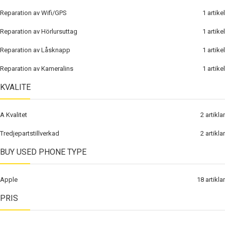
Reparation av Wifi/GPS
1
artikel
Reparation av Hörlursuttag
1
artikel
Reparation av Låsknapp
1
artikel
Reparation av Kameralins
1
artikel
KVALITE
A Kvalitet
2
artiklar
Tredjepartstillverkad
2
artiklar
BUY USED PHONE TYPE
Apple
18
artiklar
PRIS