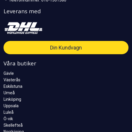
Telefonnummer: 010-1301380
Leverans med
Din Kundvagn
Våra butiker
Gävle
Västerås
Eskilstuna
Umeå
Linköping
Uppsala
Luleå
Ö-vik
Skellefteå
Norrköping