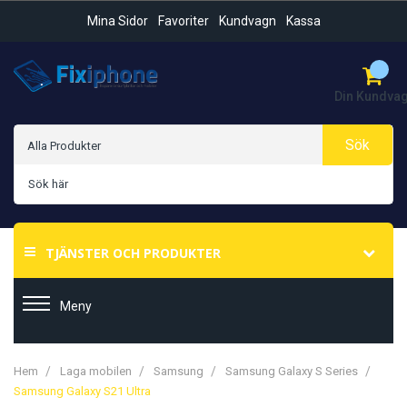
Mina Sidor
Favoriter
Kundvagn
Kassa
Din Kundva
Sök
TJÄNSTER OCH PRODUKTER
Meny
Hem
Laga mobilen
Samsung
Samsung Galaxy S Series
Samsung Galaxy S21 Ultra