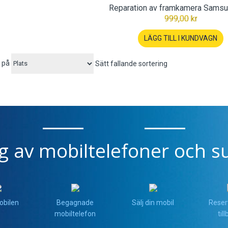
Reparation av framkamera Sams
999,00 kr
LÄGG TILL I KUNDVAGN
 på
Sätt fallande sortering
ng av mobiltelefoner och su
obilen
Begagnade
Sälj din mobil
Reser
mobiltelefon
til