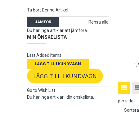
Ta bort Denna Artikel
JÄMFÖR
Rensa alla
Du har inga artiklar att jämföra.
MIN ÖNSKELISTA
Last Added Items
LÄGG TILL I KUNDVAGN
1.
LÄGG TILL I KUNDVAGN
Visa
Rutnä
Go to Wish List
som
Du har inga artiklar i din önskelista.
per sida
Sortera