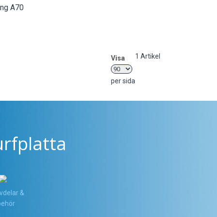
ung A70
1
Artikel
Visa
per sida
rfplatta
vdelar &
lbehör