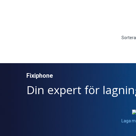
Sortera
Fixiphone
Din expert för lagni
Laga m