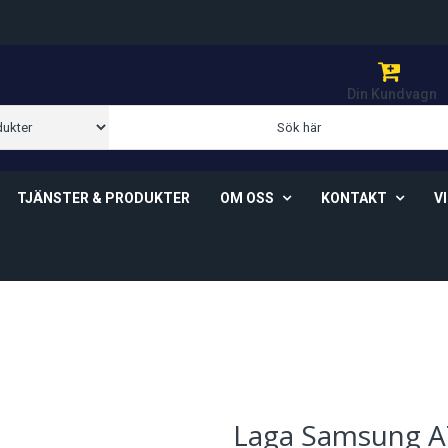
Din Kundvagn
TJÄNSTER & PRODUKTER
OM OSS
KONTAKT
V
Om Oss
Våra Butiker
Ö-Vik
Allm
Cook
GDP
Köp
Laga Samsung A