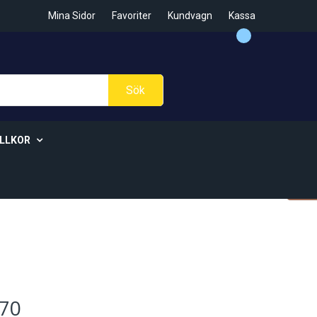
Mina Sidor
Favoriter
Kundvagn
Kassa
Sök
ILLKOR
änna Villkor
ie Policy
R Policy
 Villkor
70