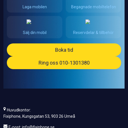
Laga mobilen
Begagnade mobiltelefon
Sälj din mobil
Reservdelar & tillbehör
Boka tid
Ring oss 010-1301380
Huvudkontor:
Fixiphone, Kungsgatan 53, 903 26 Umeå
E-post:
info@fixiphone.se