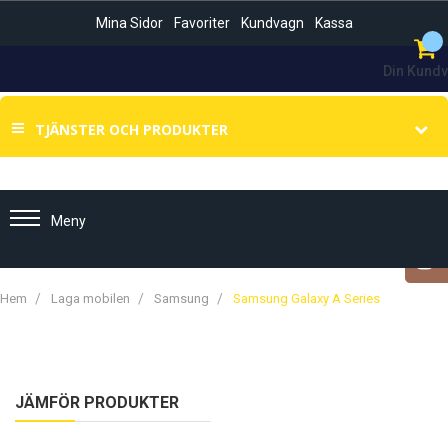
Mina Sidor
Favoriter
Kundvagn
Kassa
Din Kund
Sök
TJÄNSTER OCH PRODUKTER
Meny
Hem
Laga mobilen
Samsung
Samsung Galaxy A Series
JÄMFÖR PRODUKTER