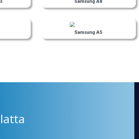
s
Samsung A8
Samsung A5
latta