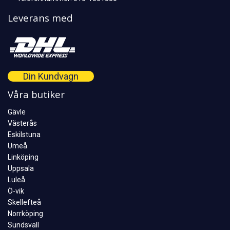
Leverans med
Din Kundvagn
Våra butiker
Gävle
Västerås
Eskilstuna
Umeå
Linköping
Uppsala
Luleå
Ö-vik
Skellefteå
Norrköping
Sundsvall