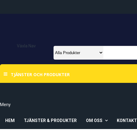
Växla Nav
TJÄNSTER OCH PRODUKTER
Meny
HEM
TJÄNSTER & PRODUKTER
OM OSS
KONTAK
Om Oss
Våra Butiker
Ö-Vik