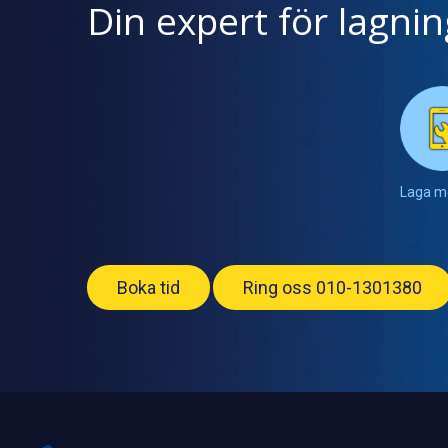
Din expert för lagni
Laga m
Boka tid
Ring oss 010-1301380