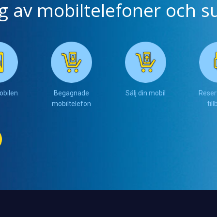
ng av mobiltelefoner och su
obilen
Begagnade
Sälj din mobil
Reser
mobiltelefon
til