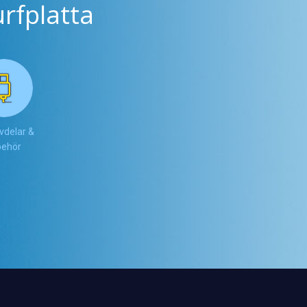
rfplatta
vdelar &
lbehör