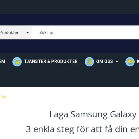
 Produkter
EM
TJÄNSTER & PRODUKTER
OM OSS
Om Oss
Våra Butik
ies
Laga Samsung Galaxy 
3 enkla steg för att få din 