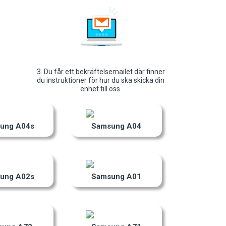
3. Du får ett bekräftelsemailet där finner
du instruktioner för hur du ska skicka din
enhet till oss.
ung A04s
Samsung A04
ung A02s
Samsung A01