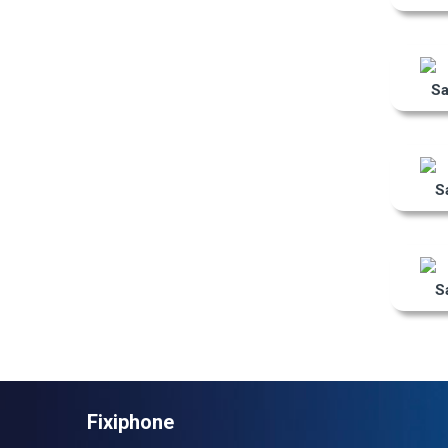
S
S
S
Fixiphone