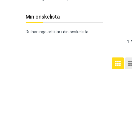
Min önskelista
Du har inga artiklar i din önskelista.
1.
Vis
Rutnä
so