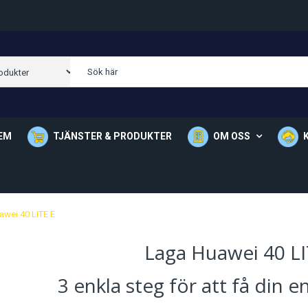
EM
TJÄNSTER & PRODUKTER
OM OSS
Om Oss
Våra Butik
awei 40 LITE E
Laga Huawei 40 LI
3 enkla steg för att få din 