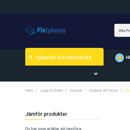
TJÄNSTER OCH PRODUKTER
H
Hem
Laga mobilen
Huawei
Huawei 40 Series
Hu
Jämför produkter
Du har inga artiklar att jämföra.