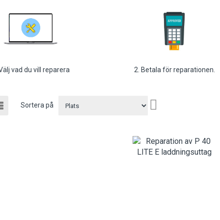
 Välj vad du vill reparera
2. Betala för reparationen.
a
Sätt
t
Listvy
Sortera på
m
fallande
sortering