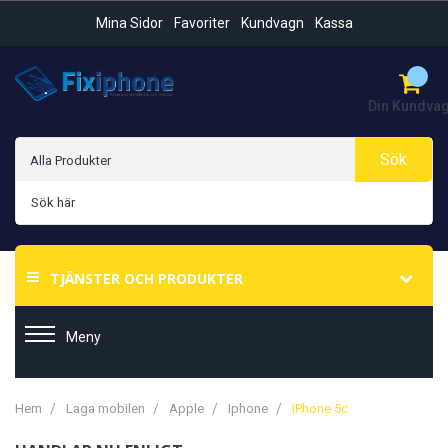
Mina Sidor
Favoriter
Kundvagn
Kassa
Din Kundva
Sök
TJÄNSTER OCH PRODUKTER
Meny
Hem
Laga mobilen
Apple
Iphone
iPhone 5c